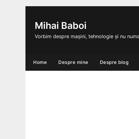
Skip
to
content
Mihai Baboi
Vorbim despre mașini, tehnologie și nu numa
Home
Despre mine
Despre blog