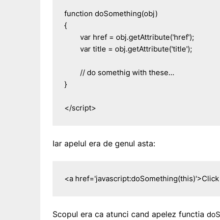
function doSomething(obj)

{

	var href = obj.getAttribute('href');

	var title = obj.getAttribute('title');

	// do somethig with these...

}

</script>
Iar apelul era de genul asta:
<a href='javascript:doSomething(this)'>Clic
Scopul era ca atunci cand apelez functia
doS