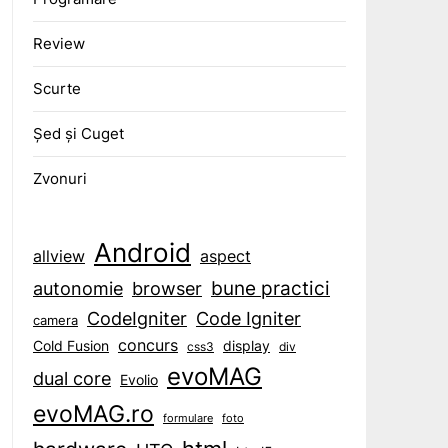
Review
Scurte
Șed și Cuget
Zvonuri
Android
aspect
allview
bune practici
browser
autonomie
CodeIgniter
Code Igniter
camera
concurs
display
Cold Fusion
css3
div
evoMAG
dual core
Evolio
evoMAG.ro
formulare
foto