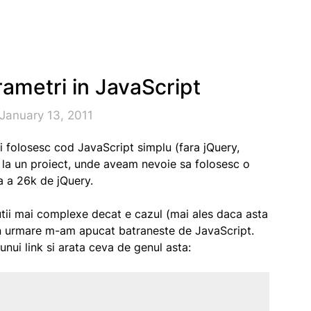
rametri in JavaScript
January 13, 2011
i folosesc cod JavaScript simplu (fara jQuery,
 la un proiect, unde aveam nevoie sa folosesc o
ea a 26k de jQuery.
utii mai complexe decat e cazul (mai ales daca asta
rin urmare m-am apucat batraneste de JavaScript.
unui link si arata ceva de genul asta: