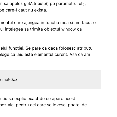
am sa apelez
pe parametrul
,
getAttribute()
obj
e care-l caut nu exista.
mentul care ajungea in functia mea si am facut o
ul intelegea sa trimita obiectul
ca
window
l functiei. Se pare ca daca folosesc atributul
telege ca
este elementul curent. Asa ca am
this
ck me!</a>
stiu sa explic exact de ce apare acest
z aici pentru cei care se lovesc, poate, de