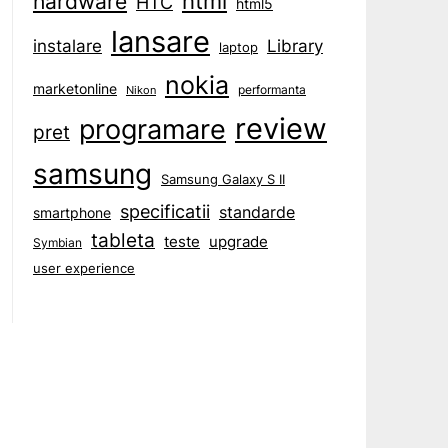
html
hardware
HTC
html5
lansare
instalare
Library
laptop
nokia
marketonline
performanta
Nikon
review
programare
pret
samsung
Samsung Galaxy S II
specificatii
standarde
smartphone
tableta
teste
upgrade
Symbian
user experience