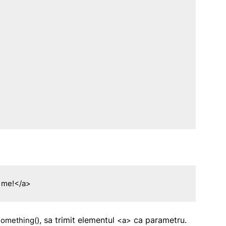
k me!</a>
, sa trimit elementul
ca parametru.
omething()
<a>