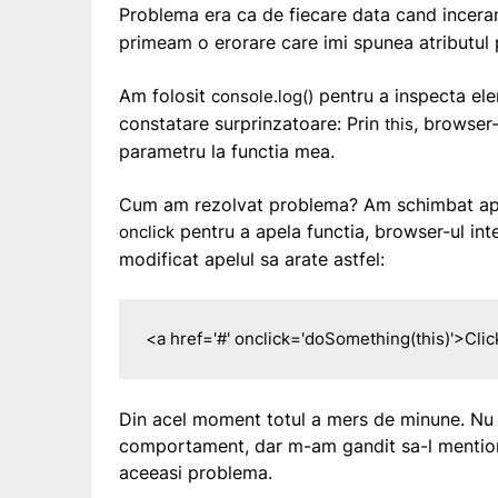
Problema era ca de fiecare data cand incer
primeam o erorare care imi spunea atributul p
Am folosit
pentru a inspecta ele
console.log()
constatare surprinzatoare: Prin
, browser-
this
parametru la functia mea.
Cum am rezolvat problema? Am schimbat apelu
pentru a apela functia, browser-ul in
onclick
modificat apelul sa arate astfel:
<a href='#' onclick='doSomething(this)'>Cli
Din acel moment totul a mers de minune. Nu 
comportament, dar m-am gandit sa-l mentione
aceeasi problema.