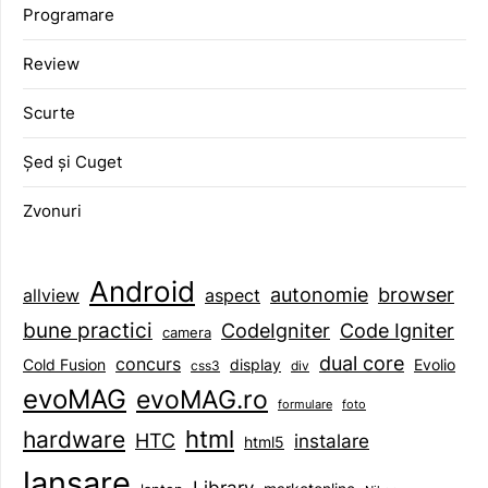
Programare
Review
Scurte
Șed și Cuget
Zvonuri
Android
browser
autonomie
aspect
allview
bune practici
CodeIgniter
Code Igniter
camera
dual core
concurs
display
Evolio
Cold Fusion
css3
div
evoMAG
evoMAG.ro
formulare
foto
html
hardware
HTC
instalare
html5
lansare