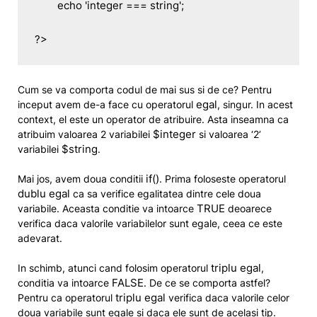
	echo 'integer === string';

?>
Cum se va comporta codul de mai sus si de ce? Pentru
egal
inceput avem de-a face cu operatorul
, singur. In acest
context, el este un operator de atribuire. Asta inseamna ca
$integer
atribuim valoarea 2 variabilei
si valoarea ‘2’
$string
variabilei
.
if()
Mai jos, avem doua conditii
. Prima foloseste operatorul
dublu egal
ca sa verifice egalitatea dintre cele doua
TRUE
variabile. Aceasta conditie va intoarce
deoarece
verifica daca valorile variabilelor sunt egale, ceea ce este
adevarat.
triplu egal
In schimb, atunci cand folosim operatorul
,
FALSE
conditia va intoarce
. De ce se comporta astfel?
triplu egal
Pentru ca operatorul
verifica daca valorile celor
doua variabile sunt egale si daca ele sunt de acelasi tip.