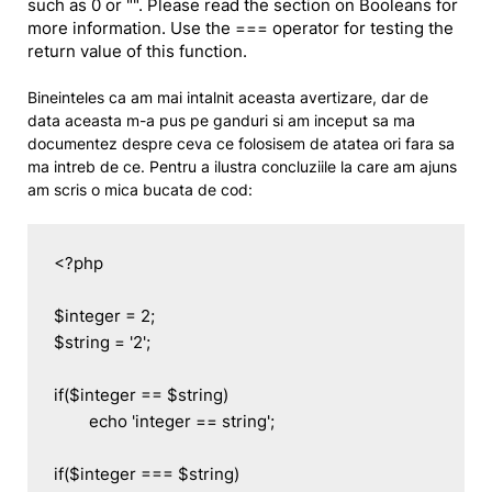
such as 0 or "". Please read the section on Booleans for
more information. Use the === operator for testing the
return value of this function.
Bineinteles ca am mai intalnit aceasta avertizare, dar de
data aceasta m-a pus pe ganduri si am inceput sa ma
documentez despre ceva ce folosisem de atatea ori fara sa
ma intreb de ce. Pentru a ilustra concluziile la care am ajuns
am scris o mica bucata de cod:
<?php

$integer = 2;

$string = '2';

if($integer == $string)

	echo 'integer == string';

if($integer === $string)
