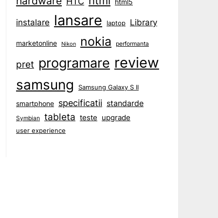
html
hardware
HTC
html5
lansare
instalare
Library
laptop
nokia
marketonline
performanta
Nikon
review
programare
pret
samsung
Samsung Galaxy S II
specificatii
standarde
smartphone
tableta
teste
upgrade
Symbian
user experience