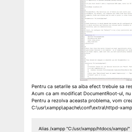
Pentru ca setarile sa aiba efect trebuie sa re
Acum ca am modificat DocumentRoot-ul, nu m
Pentru a rezolva aceasta problema, vom crea
C:\usr\xampp\apache\conf\extra\httpd-xamp
Alias /xampp "C:/usr/xampp/htdocs/xampp/"
