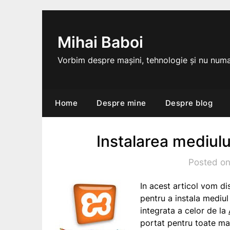
Skip
to
content
Mihai Baboi
Vorbim despre mașini, tehnologie și nu numa
Home
Despre mine
Despre blog
Instalarea mediu
Posted on
In acest articol vom d
pentru a instala mediu
integrata a celor de la
portat pentru toate ma