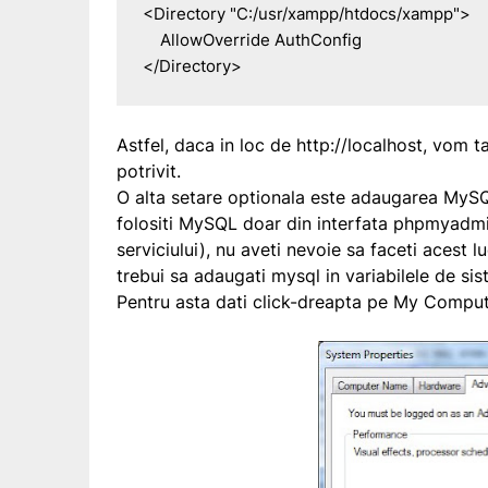
<Directory "C:/usr/xampp/htdocs/xampp">

    AllowOverride AuthConfig

</Directory>
Astfel, daca in loc de http://localhost, vom t
potrivit.
O alta setare optionala este adaugarea MySQL
folositi MySQL doar din interfata phpmyadmin
serviciului), nu aveti nevoie sa faceti acest l
trebui sa adaugati mysql in variabilele de sis
Pentru asta dati click-dreapta pe My Comput