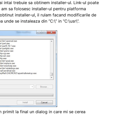
 intai trebuie sa obtinem installer-ul. Link-ul poate
u am sa folosesc installer-ul pentru platforma
inut installer-ul, il rulam facand modificarile de
unde se instaleaza din “C:\” in “C:\usr\”.
primit la final un dialog in care mi se cerea