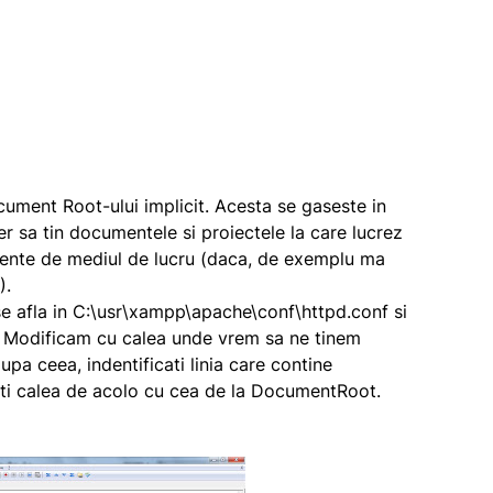
ument Root-ului implicit. Acesta se gaseste in
er sa tin documentele si proiectele la care lucrez
epente de mediul de lucru (daca, de exemplu ma
).
e afla in
C:\usr\xampp\apache\conf\httpd.conf
si
. Modificam cu calea unde vrem sa ne tinem
Dupa ceea, indentificati linia care contine
iti calea de acolo cu cea de la
DocumentRoot
.