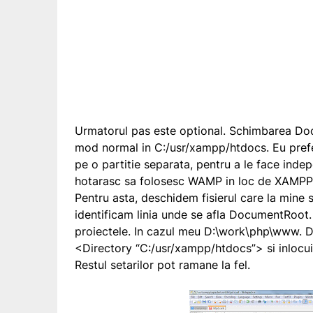
Urmatorul pas este optional. Schimbarea Doc
mod normal in
C:/usr/xampp/htdocs
. Eu pref
pe o partitie separata, pentru a le face ind
hotarasc sa folosesc WAMP in loc de XAMPP
Pentru asta, deschidem fisierul care la mine s
identificam linia unde se afla
DocumentRoot
proiectele. In cazul meu
D:\work\php\www
. 
<Directory “C:/usr/xampp/htdocs”>
si inlocu
Restul setarilor pot ramane la fel.