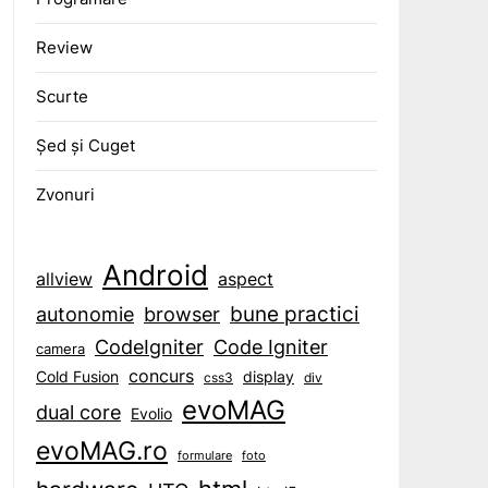
Review
Scurte
Șed și Cuget
Zvonuri
Android
aspect
allview
bune practici
browser
autonomie
CodeIgniter
Code Igniter
camera
concurs
display
Cold Fusion
css3
div
evoMAG
dual core
Evolio
evoMAG.ro
formulare
foto