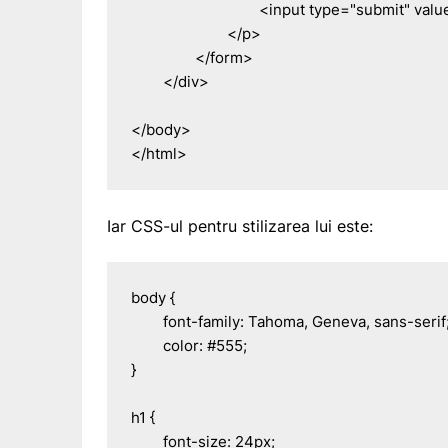
				<input type="submit" value="Publica" />

			</p>

		</form>

	</div>

</body>

</html>
Iar CSS-ul pentru stilizarea lui este:
body {

	font-family: Tahoma, Geneva, sans-serif;

	color: #555;

}

h1 {

	font-size: 24px;
