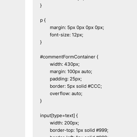
}

p {

	margin: 5px 0px 0px 0px;

	font-size: 12px;

}

#commentFormContainer {

	width: 430px;

	margin: 100px auto;

	padding: 25px;

	border: 5px solid #CCC;

	overflow: auto;

}

input[type=text] {

	width: 200px;

	border-top: 1px solid #999;
