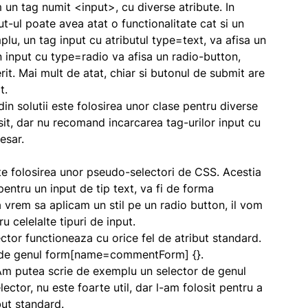
 un tag numit
<input>
, cu diverse atribute. In
ut-ul
poate avea atat o functionalitate cat si un
mplu, un tag
input
cu atributul
type=text
, va afisa un
n
input
cu
type=radio
va afisa un radio-button,
erit. Mai mult de atat, chiar si butonul de submit are
t
.
 solutii este folosirea unor clase pentru diverse
sit, dar nu recomand incarcarea tag-urilor
input
cu
esar.
te folosirea unor pseudo-selectori de CSS. Acestia
 pentru un
input
de tip text, va fi de forma
a vrem sa aplicam un stil pe un radio button, il vom
tru celelalte tipuri de
input
.
ctor functioneaza cu orice fel de atribut standard.
 de genul
form[name=commentForm] {}
.
 Am putea scrie de exemplu un selector de genul
lector, nu este foarte util, dar l-am folosit pentru a
ibut standard.