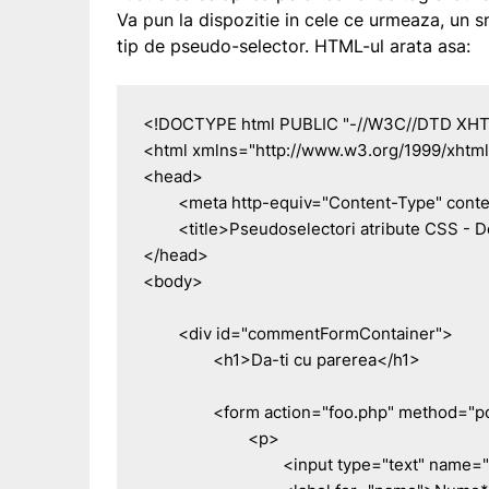
Va pun la dispozitie in cele ce urmeaza, un s
tip de pseudo-selector. HTML-ul arata asa:
<!DOCTYPE html PUBLIC "-//W3C//DTD XHTML 1
<html xmlns="http://www.w3.org/1999/xhtml
<head>

	<meta http-equiv="Content-Type" content="text/html; charset=utf-8" />

	<title>Pseudoselectori atribute CSS - Demo</title>

</head>

<body>

	<div id="commentFormContainer">

		<h1>Da-ti cu parerea</h1>

		<form action="foo.php" method="post" name="commentForm">

			<p>

				<input type="text" name="name" id="name" />
