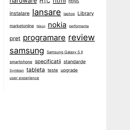
html
hardware
HTC
html5
lansare
instalare
Library
laptop
nokia
marketonline
performanta
Nikon
review
programare
pret
samsung
Samsung Galaxy S II
specificatii
standarde
smartphone
tableta
teste
upgrade
Symbian
user experience