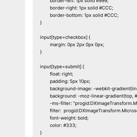
	border-left: 1px solid #999;

	border-right: 1px solid #CCC;

	border-bottom: 1px solid #CCC;

}

input[type=checkbox] {

	margin: 0px 2px 0px 0px;

}

input[type=submit] {

	float: right;

	padding: 5px 10px;

	background-image: -webkit-gradient(linear,left top,left bottom,color-stop(0, #ddd), color-stop(1, #999));

	background: -moz-linear-gradient(top, #ddd, #999);

	-ms-filter: "progid:DXImageTransform.Microsoft.gradient(startColorStr='#ddd', EndColorStr='#999')";

	filter:  progid:DXImageTransform.Microsoft.gradient(startColorStr='#ddd', EndColorStr='#999');

	font-weight: bold;

	color: #333;

}
