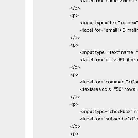
				<label for="name">Nume* (obligatoriu)</label>

			</p>

			<p>

				<input type="text" name="email" id="email" />

				<label for="email">E-mail* (obligatoriu) (nu va fi publicat)</label>

			</p>

			<p>

				<input type="text" name="url" id="url" />

				<label for="url">URL (link catre site-ul tau)</label>

			</p>

			<p>

				<label for="comment">Comentariu* (obligatoriu)</label><br />

				<textarea cols="50" rows="8" name="comment" id="comment"></textarea>

			</p>

			<p>

				<input type="checkbox" name="subscribe" value="1" id="subscribe" />

				<label for="subscribe">Doresc sa fiu anuntat prin email cand se posteaza un raspuns</label>

			</p>

			<p>
