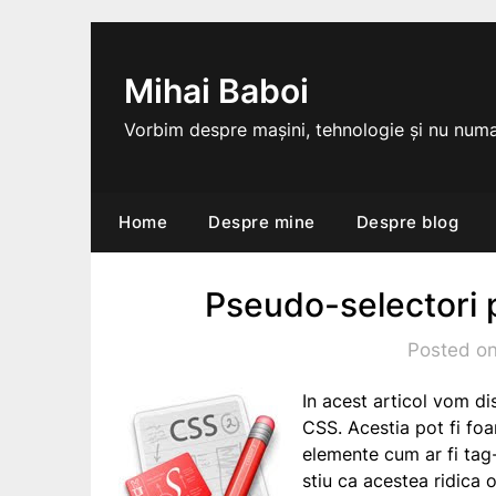
Skip
to
content
Mihai Baboi
Vorbim despre mașini, tehnologie și nu numa
Home
Despre mine
Despre blog
Pseudo-selectori 
Posted on
In acest articol vom di
CSS. Acestia pot fi foa
elemente cum ar fi tag
stiu ca acestea ridica o