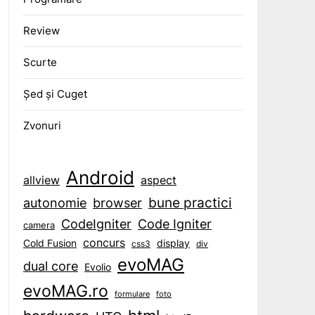
Review
Scurte
1-transitional.dtd">

Șed și Cuget
Zvonuri
Android
aspect
allview
bune practici
browser
autonomie
CodeIgniter
Code Igniter
camera
concurs
display
Cold Fusion
css3
div
evoMAG
dual core
Evolio
evoMAG.ro
formulare
foto