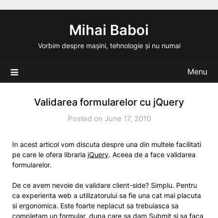
Skip
to
Mihai Baboi
content
Vorbim despre mașini, tehnologie și nu numai
Menu
Validarea formularelor cu jQuery
Posted on June 17, 2010
In acest articol vom discuta despre una din multele facilitati
pe care le ofera libraria
jQuery
. Aceea de a face validarea
formularelor.
De ce avem nevoie de validare client-side? Simplu. Pentru
ca experienta web a utilizatorului sa fie una cat mai placuta
si ergonomica. Este foarte neplacut sa trebuiasca sa
completam un formular, dupa care sa dam Submit si sa faca