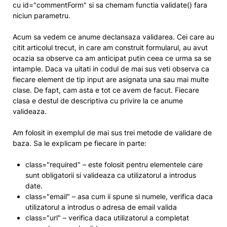
cu
id="commentForm"
si sa chemam functia
validate()
fara
niciun parametru.
Acum sa vedem ce anume declansaza validarea. Cei care au
citit articolul trecut, in care am construit formularul, au avut
ocazia sa observe ca am anticipat putin ceea ce urma sa se
intample. Daca va uitati in codul de mai sus veti observa ca
fiecare element de tip input are asignata una sau mai multe
clase. De fapt, cam asta e tot ce avem de facut. Fiecare
clasa e destul de descriptiva cu privire la ce anume
valideaza.
Am folosit in exemplul de mai sus trei metode de validare de
baza. Sa le explicam pe fiecare in parte:
class="required"
– este folosit pentru elementele care
sunt obligatorii si valideaza ca utilizatorul a introdus
date.
class="email"
– asa cum ii spune si numele, verifica daca
utilizatorul a introdus o adresa de email valida
class="url"
– verifica daca utilizatorul a completat