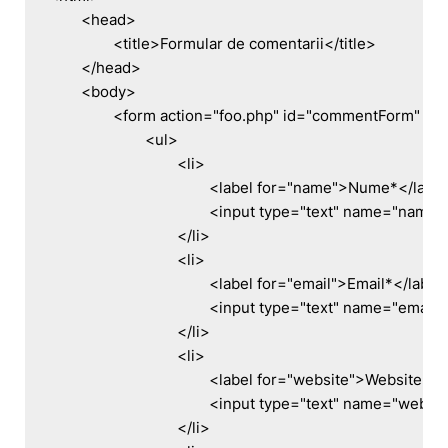
	<head>

		<title>Formular de comentarii</title>

	</head>

	<body>

		<form action="foo.php" id="commentForm" method="post">

			<ul>

				<li>

					<label for="name">Nume*</label>

					<input type="text" name="name" id="name" class="required" />

				</li>

				<li>

					<label for="email">Email*</label>

					<input type="text" name="email" id="email" class="required email" />

				</li>

				<li>

					<label for="website">Website</label>

					<input type="text" name="website" id="website" class="url" />

				</li>
