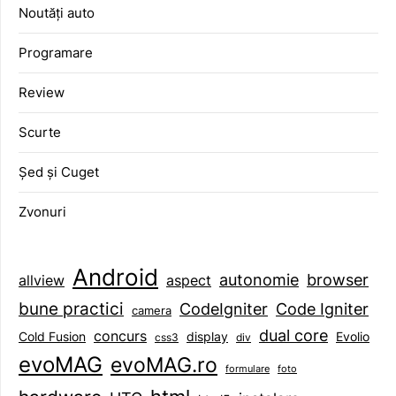
Noutăți auto
Programare
Review
Scurte
Șed și Cuget
Zvonuri
Android
browser
autonomie
aspect
allview
bune practici
CodeIgniter
Code Igniter
camera
dual core
concurs
display
Evolio
Cold Fusion
css3
div
evoMAG
evoMAG.ro
formulare
foto