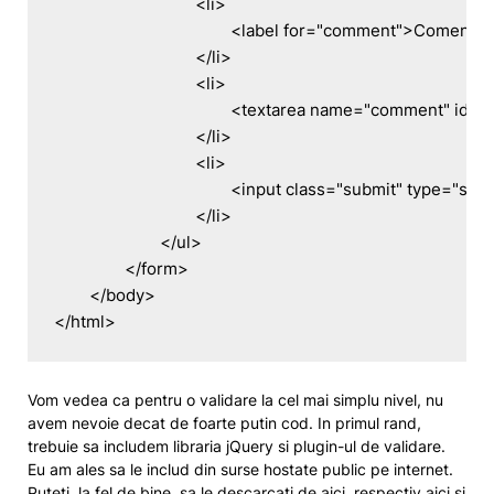
				<li>

					<label for="comment">Comentariu*</label>

				</li>

				<li>

					<textarea name="comment" id="comment"></textarea>

				</li>

				<li>

					<input class="submit" type="submit" value="Submit" />

				</li>

			</ul>

		</form>

	</body>

</html>
Vom vedea ca pentru o validare la cel mai simplu nivel, nu
avem nevoie decat de foarte putin cod. In primul rand,
trebuie sa includem libraria jQuery si plugin-ul de validare.
Eu am ales sa le includ din surse hostate public pe internet.
Puteti, la fel de bine, sa le descarcati de
aici
, respectiv
aici
si