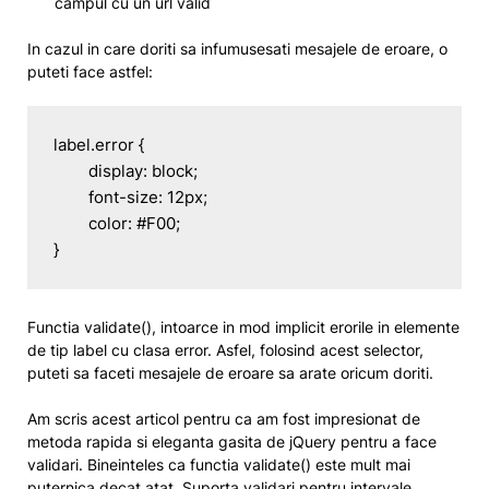
campul cu un url valid
In cazul in care doriti sa infumusesati mesajele de eroare, o
puteti face astfel:
label.error {

	display: block;

	font-size: 12px;

	color: #F00;

}
Functia
validate()
, intoarce in mod implicit erorile in elemente
de tip
label
cu clasa
error
. Asfel, folosind acest selector,
puteti sa faceti mesajele de eroare sa arate oricum doriti.
Am scris acest articol pentru ca am fost impresionat de
metoda rapida si eleganta gasita de jQuery pentru a face
validari. Bineinteles ca functia
validate()
este mult mai
puternica decat atat. Suporta validari pentru intervale,