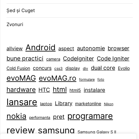
Șed și Cuget
Zvonuri
Android
browser
autonomie
aspect
allview
bune practici
CodeIgniter
Code Igniter
camera
dual core
concurs
display
Evolio
Cold Fusion
css3
div
evoMAG
evoMAG.ro
formulare
foto
html
hardware
HTC
instalare
html5
lansare
Library
marketonline
laptop
Nikon
programare
nokia
pret
performanta
review
samsung
Samsung Galaxy S II