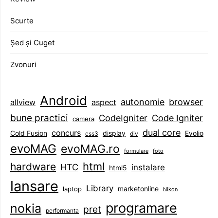
Scurte
Șed și Cuget
Zvonuri
Android
browser
autonomie
aspect
allview
bune practici
CodeIgniter
Code Igniter
camera
dual core
concurs
display
Evolio
Cold Fusion
css3
div
evoMAG
evoMAG.ro
formulare
foto
html
hardware
HTC
instalare
html5
lansare
Library
marketonline
laptop
Nikon
programare
nokia
pret
performanta