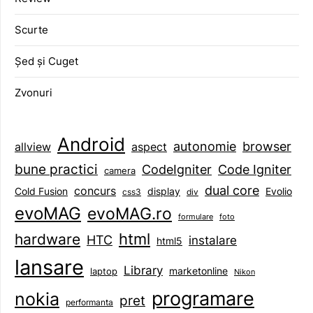
Scurte
Șed și Cuget
Zvonuri
Android
browser
autonomie
aspect
allview
bune practici
CodeIgniter
Code Igniter
camera
dual core
concurs
display
Evolio
Cold Fusion
css3
div
evoMAG
evoMAG.ro
formulare
foto
html
hardware
HTC
instalare
html5
lansare
Library
marketonline
laptop
Nikon
programare
nokia
pret
performanta