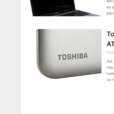
Am i
eu a
per
To
A
Pos
Azi,
nou
rule
cu r