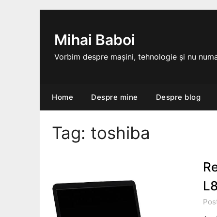
Skip
to
content
Mihai Baboi
Vorbim despre mașini, tehnologie și nu numa
Home
Despre mine
Despre blog
Tag:
toshiba
Re
L
Post