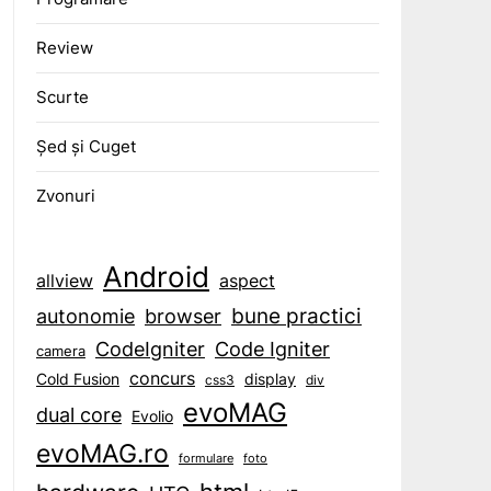
Review
Scurte
Șed și Cuget
Zvonuri
Android
aspect
allview
bune practici
browser
autonomie
CodeIgniter
Code Igniter
camera
concurs
display
Cold Fusion
css3
div
evoMAG
dual core
Evolio
evoMAG.ro
formulare
foto