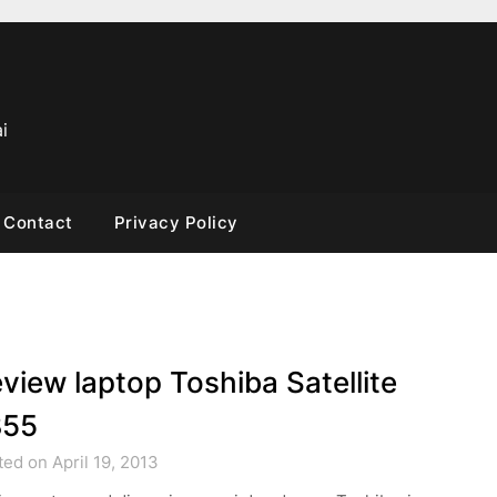
i
Contact
Privacy Policy
view laptop Toshiba Satellite
855
ed on April 19, 2013