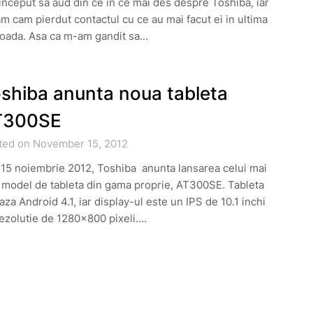
nceput sa aud din ce in ce mai des despre Toshiba, iar
m cam pierdut contactul cu ce au mai facut ei in ultima
ioada. Asa ca m-am gandit sa…
shiba anunta noua tableta
T300SE
ted on November 15, 2012
 15 noiembrie 2012, Toshiba anunta lansarea celui mai
 model de tableta din gama proprie, AT300SE. Tableta
aza Android 4.1, iar display-ul este un IPS de 10.1 inchi
ezolutie de 1280×800 pixeli….