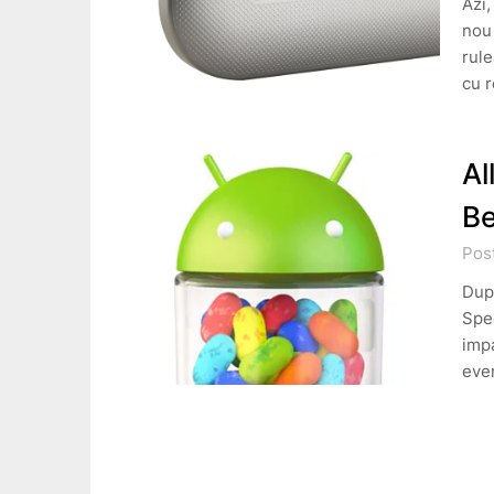
Azi,
nou
rule
cu r
Al
Be
Pos
Dupa
Spee
impa
eve