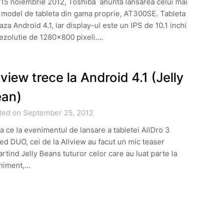
 15 noiembrie 2012, Toshiba anunta lansarea celui mai
 model de tableta din gama proprie, AT300SE. Tableta
aza Android 4.1, iar display-ul este un IPS de 10.1 inchi
ezolutie de 1280×800 pixeli….
lview trece la Android 4.1 (Jelly
an)
ted on September 25, 2012
 ce la evenimentul de lansare a tabletei AllDro 3
d DUO, cei de la Allview au facut un mic teaser
rtind Jelly Beans tuturor celor care au luat parte la
niment,…