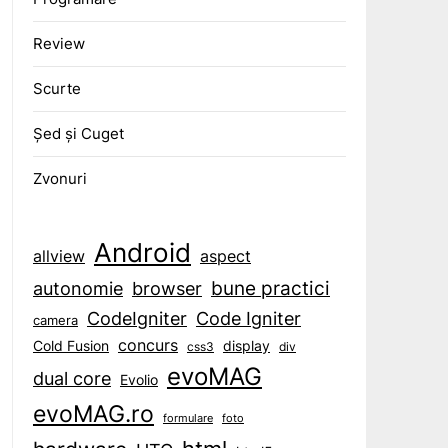
Review
Scurte
Șed și Cuget
Zvonuri
Android
aspect
allview
bune practici
browser
autonomie
CodeIgniter
Code Igniter
camera
concurs
display
Cold Fusion
css3
div
evoMAG
dual core
Evolio
evoMAG.ro
formulare
foto