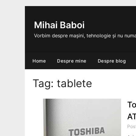
Skip
to
content
Mihai Baboi
Vorbim despre mașini, tehnologie și nu numa
Home
Despre mine
Despre blog
Tag:
tablete
To
A
Pos