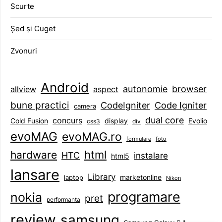
Scurte
Șed și Cuget
Zvonuri
Android
browser
autonomie
aspect
allview
bune practici
CodeIgniter
Code Igniter
camera
dual core
concurs
display
Evolio
Cold Fusion
css3
div
evoMAG
evoMAG.ro
formulare
foto
html
hardware
HTC
instalare
html5
lansare
Library
marketonline
laptop
Nikon
programare
nokia
pret
performanta
review
samsung