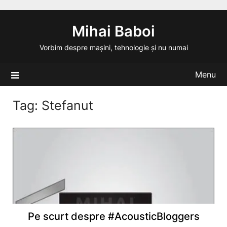
Skip
to
Mihai Baboi
content
Vorbim despre mașini, tehnologie și nu numai
Menu
Tag:
Stefanut
Pe scurt despre #AcousticBloggers