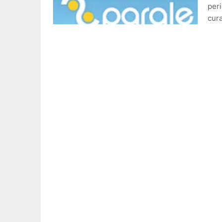
peri
cur