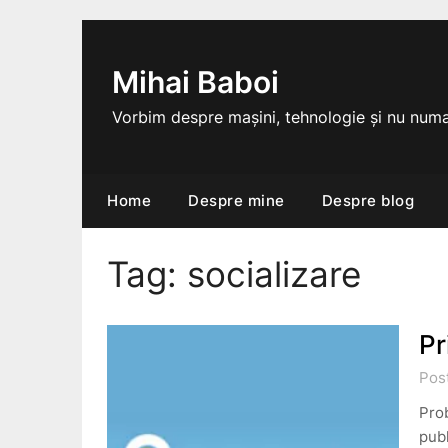
Skip
to
content
Mihai Baboi
Vorbim despre mașini, tehnologie și nu numa
Home
Despre mine
Despre blog
Tag:
socializare
Pr
Pos
Prob
publ