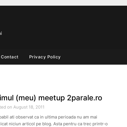
i
Contact
Privacy Policy
imul (meu) meetup 2parale.ro
ted on August 18, 2011
abil ati observat ca in ultima perioada nu am mai
icat niciun articol pe blog. Asta pentru ca trec printr-o