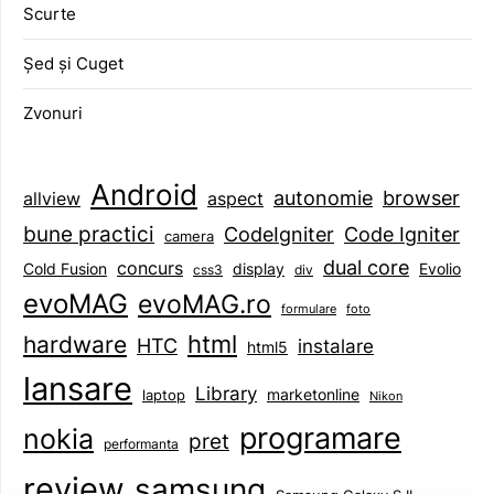
Scurte
Șed și Cuget
Zvonuri
Android
browser
autonomie
aspect
allview
bune practici
CodeIgniter
Code Igniter
camera
dual core
concurs
display
Evolio
Cold Fusion
css3
div
evoMAG
evoMAG.ro
formulare
foto
html
hardware
HTC
instalare
html5
lansare
Library
marketonline
laptop
Nikon
programare
nokia
pret
performanta
review
samsung