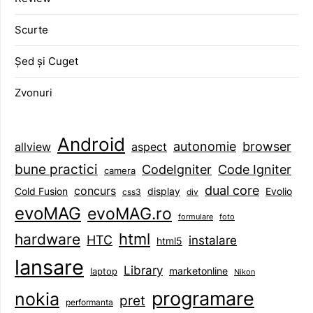
Scurte
Șed și Cuget
Zvonuri
Android
browser
autonomie
aspect
allview
bune practici
CodeIgniter
Code Igniter
camera
dual core
concurs
display
Evolio
Cold Fusion
css3
div
evoMAG
evoMAG.ro
formulare
foto
html
hardware
HTC
instalare
html5
lansare
Library
marketonline
laptop
Nikon
programare
nokia
pret
performanta