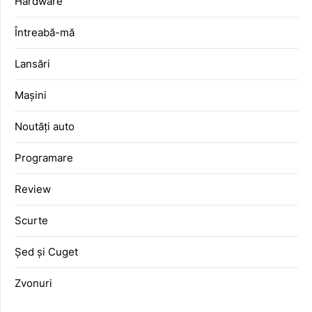
Hardware
Întreabă-mă
Lansări
Mașini
Noutăți auto
Programare
Review
Scurte
Șed și Cuget
Zvonuri