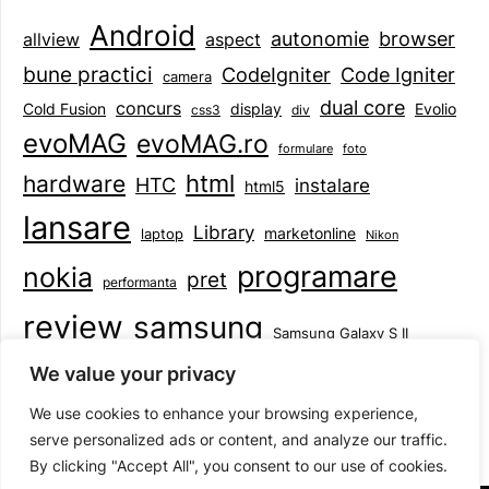
Android
browser
autonomie
aspect
allview
bune practici
CodeIgniter
Code Igniter
camera
dual core
concurs
display
Evolio
Cold Fusion
css3
div
evoMAG
evoMAG.ro
formulare
foto
html
hardware
HTC
instalare
html5
lansare
Library
marketonline
laptop
Nikon
programare
nokia
pret
performanta
review
samsung
Samsung Galaxy S II
tableta
specificatii
standarde
smartphone
We value your privacy
Symbian
teste
upgrade
user experience
We use cookies to enhance your browsing experience,
serve personalized ads or content, and analyze our traffic.
By clicking "Accept All", you consent to our use of cookies.