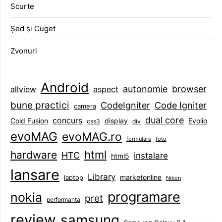
Scurte
Șed și Cuget
Zvonuri
Android
browser
autonomie
aspect
allview
bune practici
CodeIgniter
Code Igniter
camera
dual core
concurs
display
Evolio
Cold Fusion
css3
div
evoMAG
evoMAG.ro
formulare
foto
html
hardware
HTC
instalare
html5
lansare
Library
marketonline
laptop
Nikon
programare
nokia
pret
performanta
review
samsung