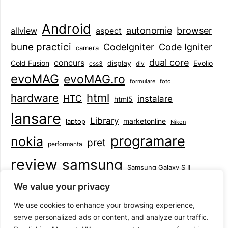
Android
browser
autonomie
aspect
allview
bune practici
CodeIgniter
Code Igniter
camera
dual core
concurs
display
Evolio
Cold Fusion
css3
div
evoMAG
evoMAG.ro
formulare
foto
html
hardware
HTC
instalare
html5
lansare
Library
marketonline
laptop
Nikon
programare
nokia
pret
performanta
review
samsung
Samsung Galaxy S II
tableta
specificatii
standarde
smartphone
We value your privacy
Symbian
teste
upgrade
user experience
We use cookies to enhance your browsing experience,
serve personalized ads or content, and analyze our traffic.