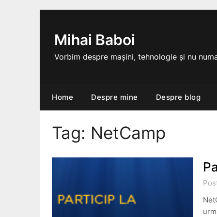
Skip
to
content
Mihai Baboi
Vorbim despre mașini, tehnologie și nu numa
Home
Despre mine
Despre blog
Tag:
NetCamp
Pa
Pos
Net
urma