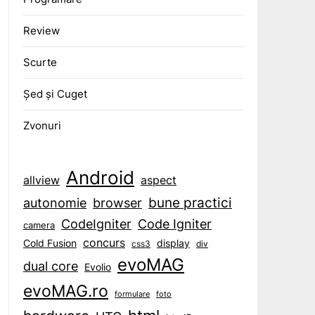
Review
Scurte
Șed și Cuget
Zvonuri
Android
aspect
allview
bune practici
browser
autonomie
CodeIgniter
Code Igniter
camera
concurs
display
Cold Fusion
css3
div
evoMAG
dual core
Evolio
evoMAG.ro
formulare
foto