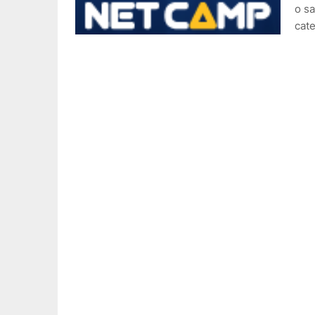
o sa
cat