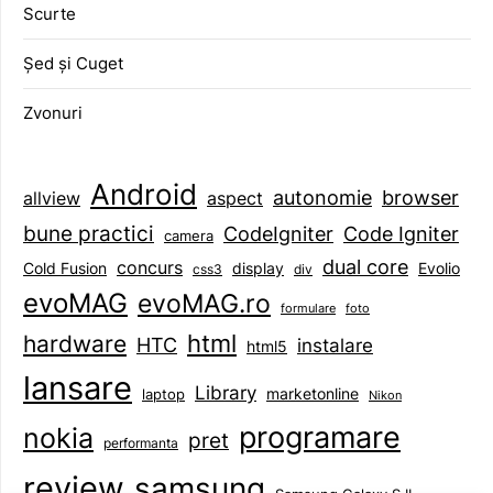
Scurte
Șed și Cuget
Zvonuri
Android
browser
autonomie
aspect
allview
bune practici
CodeIgniter
Code Igniter
camera
dual core
concurs
display
Evolio
Cold Fusion
css3
div
evoMAG
evoMAG.ro
formulare
foto
html
hardware
HTC
instalare
html5
lansare
Library
marketonline
laptop
Nikon
programare
nokia
pret
performanta
review
samsung