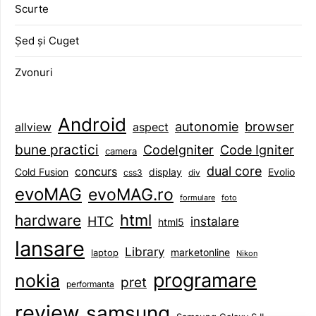
Scurte
Șed și Cuget
Zvonuri
Android
browser
autonomie
aspect
allview
bune practici
CodeIgniter
Code Igniter
camera
dual core
concurs
display
Evolio
Cold Fusion
css3
div
evoMAG
evoMAG.ro
formulare
foto
html
hardware
HTC
instalare
html5
lansare
Library
marketonline
laptop
Nikon
programare
nokia
pret
performanta
review
samsung