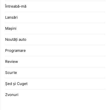
Întreabă-mă
Lansări
Mașini
Noutăți auto
Programare
Review
Scurte
Șed și Cuget
Zvonuri