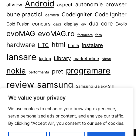
Android
browser
autonomie
aspect
allview
bune practici
CodeIgniter
Code Igniter
camera
dual core
concurs
display
Evolio
Cold Fusion
css3
div
evoMAG
evoMAG.ro
formulare
foto
html
hardware
HTC
instalare
html5
lansare
Library
marketonline
laptop
Nikon
programare
nokia
pret
performanta
review
samsung
Samsung Galaxy S II
tableta
specificatii
standarde
smartphone
We value your privacy
Symbian
teste
upgrade
user experience
We use cookies to enhance your browsing experience,
serve personalized ads or content, and analyze our traffic.
By clicking "Accept All", you consent to our use of cookies.