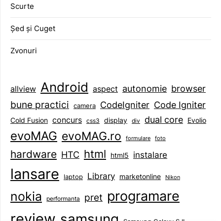
Scurte
Șed și Cuget
Zvonuri
Android
browser
autonomie
aspect
allview
bune practici
CodeIgniter
Code Igniter
camera
dual core
concurs
display
Evolio
Cold Fusion
css3
div
evoMAG
evoMAG.ro
formulare
foto
html
hardware
HTC
instalare
html5
lansare
Library
marketonline
laptop
Nikon
programare
nokia
pret
performanta
review
samsung