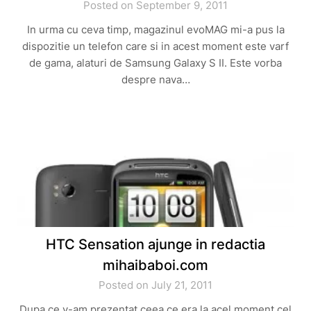
Posted on September 9, 2011
In urma cu ceva timp, magazinul evoMAG mi-a pus la
dispozitie un telefon care si in acest moment este varf
de gama, alaturi de Samsung Galaxy S II. Este vorba
despre nava…
HTC Sensation ajunge in redactia
mihaibaboi.com
Posted on July 21, 2011
Dupa ce v-am prezentat ceea ce era la acel moment cel