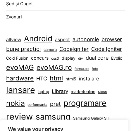
Șed și Cuget
Zvonuri
Android
browser
autonomie
aspect
allview
bune practici
CodeIgniter
Code Igniter
camera
dual core
concurs
display
Evolio
Cold Fusion
css3
div
evoMAG
evoMAG.ro
formulare
foto
html
hardware
HTC
instalare
html5
lansare
Library
marketonline
laptop
Nikon
programare
nokia
pret
performanta
review
samsung
Samsung Galaxy S II
tableta
specificatii
standarde
smartphone
We value your privacy
Symbian