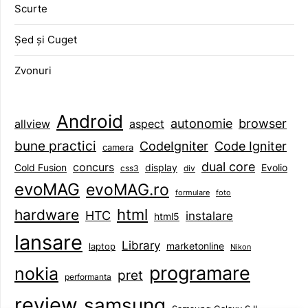
Scurte
Șed și Cuget
Zvonuri
Android
browser
autonomie
aspect
allview
bune practici
CodeIgniter
Code Igniter
camera
dual core
concurs
display
Evolio
Cold Fusion
css3
div
evoMAG
evoMAG.ro
formulare
foto
html
hardware
HTC
instalare
html5
lansare
Library
marketonline
laptop
Nikon
programare
nokia
pret
performanta
review
samsung