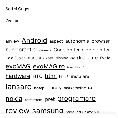
Șed și Cuget
Zvonuri
Android
browser
autonomie
aspect
allview
bune practici
CodeIgniter
Code Igniter
camera
dual core
concurs
display
Evolio
Cold Fusion
css3
div
evoMAG
evoMAG.ro
formulare
foto
html
hardware
HTC
instalare
html5
lansare
Library
marketonline
laptop
Nikon
programare
nokia
pret
performanta
review
samsung
Samsung Galaxy S II