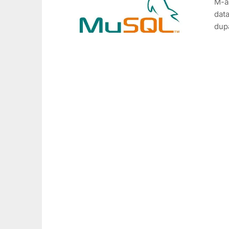
M-am
data
dupa