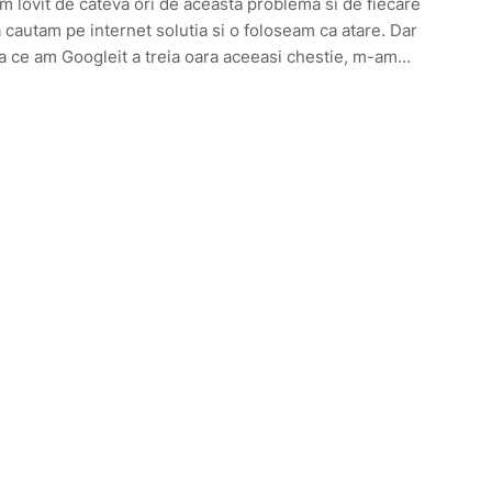
 lovit de cateva ori de aceasta problema si de fiecare
 cautam pe internet solutia si o foloseam ca atare. Dar
 ce am Googleit a treia oara aceeasi chestie, m-am…