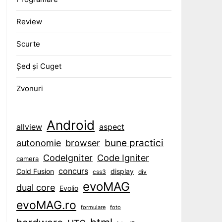
Review
Scurte
Șed și Cuget
Zvonuri
Android
aspect
allview
bune practici
browser
autonomie
CodeIgniter
Code Igniter
camera
concurs
display
Cold Fusion
css3
div
evoMAG
dual core
Evolio
evoMAG.ro
formulare
foto