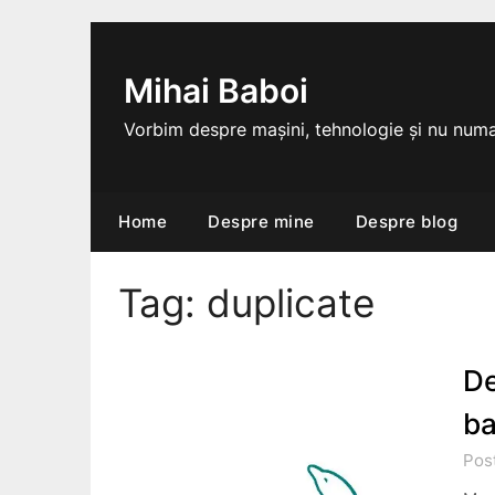
Skip
to
content
Mihai Baboi
Vorbim despre mașini, tehnologie și nu numa
Home
Despre mine
Despre blog
Tag:
duplicate
De
ba
Pos