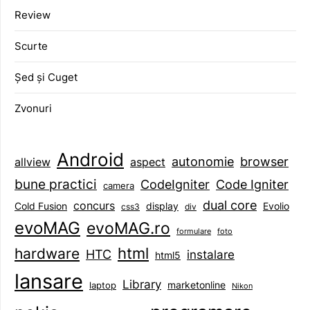
Review
Scurte
Șed și Cuget
Zvonuri
Android
browser
autonomie
aspect
allview
bune practici
CodeIgniter
Code Igniter
camera
dual core
concurs
display
Evolio
Cold Fusion
css3
div
evoMAG
evoMAG.ro
formulare
foto
html
hardware
HTC
instalare
html5
lansare
Library
marketonline
laptop
Nikon