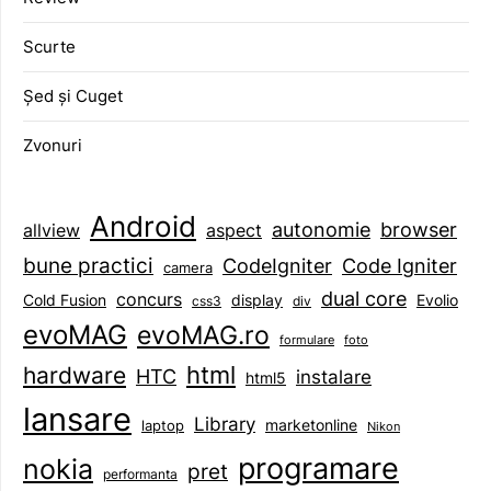
Scurte
Șed și Cuget
Zvonuri
Android
browser
autonomie
aspect
allview
bune practici
CodeIgniter
Code Igniter
camera
dual core
concurs
display
Evolio
Cold Fusion
css3
div
evoMAG
evoMAG.ro
formulare
foto
html
hardware
HTC
instalare
html5
lansare
Library
marketonline
laptop
Nikon
programare
nokia
pret
performanta