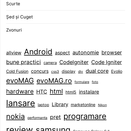
Scurte
Șed și Cuget
Zvonuri
Android
browser
autonomie
aspect
allview
bune practici
CodeIgniter
Code Igniter
camera
dual core
concurs
display
Evolio
Cold Fusion
css3
div
evoMAG
evoMAG.ro
formulare
foto
html
hardware
HTC
instalare
html5
lansare
Library
marketonline
laptop
Nikon
programare
nokia
pret
performanta
review
samsung