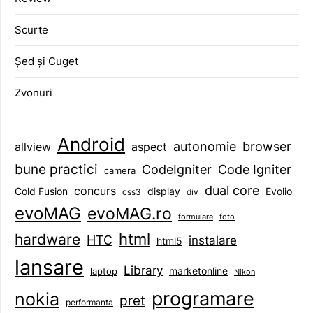
Scurte
Șed și Cuget
Zvonuri
Android
browser
autonomie
aspect
allview
bune practici
CodeIgniter
Code Igniter
camera
dual core
concurs
display
Evolio
Cold Fusion
css3
div
evoMAG
evoMAG.ro
formulare
foto
html
hardware
HTC
instalare
html5
lansare
Library
marketonline
laptop
Nikon
programare
nokia
pret
performanta