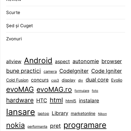
Scurte
Șed și Cuget
Zvonuri
Android
browser
autonomie
aspect
allview
bune practici
CodeIgniter
Code Igniter
camera
dual core
concurs
display
Evolio
Cold Fusion
css3
div
evoMAG
evoMAG.ro
formulare
foto
html
hardware
HTC
instalare
html5
lansare
Library
marketonline
laptop
Nikon
programare
nokia
pret
performanta