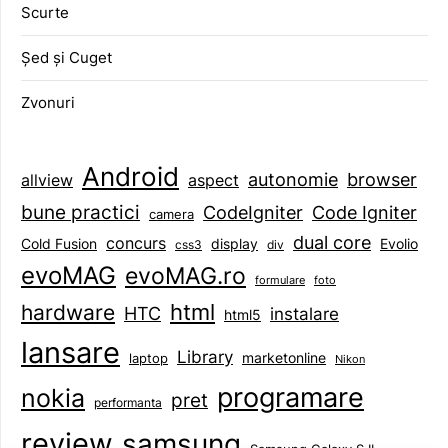
Scurte
Șed și Cuget
Zvonuri
Android
browser
autonomie
aspect
allview
bune practici
CodeIgniter
Code Igniter
camera
dual core
concurs
display
Evolio
Cold Fusion
css3
div
evoMAG
evoMAG.ro
formulare
foto
html
hardware
HTC
instalare
html5
lansare
Library
marketonline
laptop
Nikon
programare
nokia
pret
performanta
review
samsung