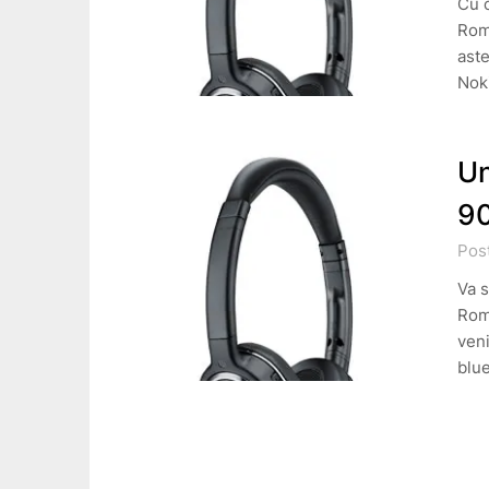
Cu c
Rom
aste
Nok
Un
90
Pos
Va s
Roma
veni
blu