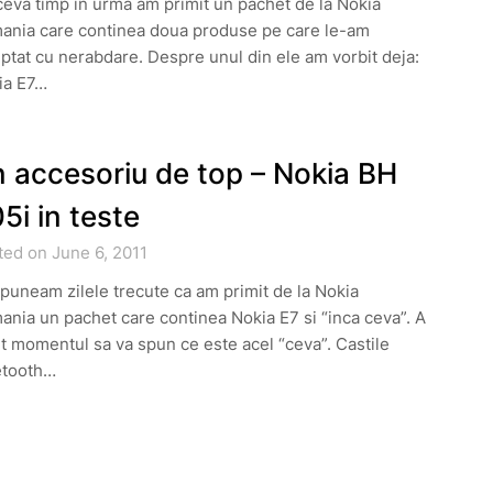
eva timp in urma am primit un pachet de la Nokia
ania care continea doua produse pe care le-am
ptat cu nerabdare. Despre unul din ele am vorbit deja:
ia E7…
 accesoriu de top – Nokia BH
5i in teste
ted on June 6, 2011
puneam zilele trecute ca am primit de la Nokia
nia un pachet care continea Nokia E7 si “inca ceva”. A
t momentul sa va spun ce este acel “ceva”. Castile
etooth…