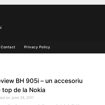
i
Contact
Privacy Policy
view BH 905i – un accesoriu
 top de la Nokia
ted on June 28, 2011