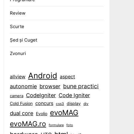
Review
Scurte
Șed și Cuget
Zvonuri
Android
aspect
allview
bune practici
browser
autonomie
CodeIgniter
Code Igniter
camera
concurs
display
Cold Fusion
css3
div
evoMAG
dual core
Evolio
evoMAG.ro
formulare
foto