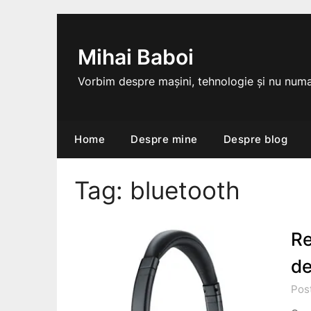
Skip
to
content
Mihai Baboi
Vorbim despre mașini, tehnologie și nu numa
Home
Despre mine
Despre blog
Tag:
bluetooth
Re
de
Pos