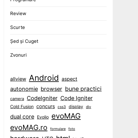
Review
Scurte
Șed și Cuget
Zvonuri
Android
aspect
allview
bune practici
browser
autonomie
CodeIgniter
Code Igniter
camera
concurs
display
Cold Fusion
css3
div
evoMAG
dual core
Evolio
evoMAG.ro
formulare
foto