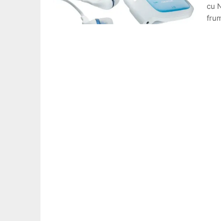
cu N
fru