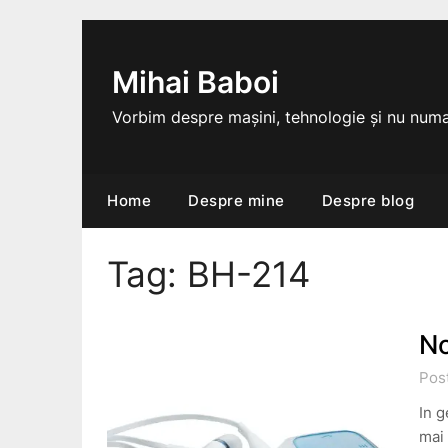
Skip
to
content
Mihai Baboi
Vorbim despre mașini, tehnologie și nu numa
Home
Despre mine
Despre blog
Tag:
BH-214
No
Pos
In g
mai 