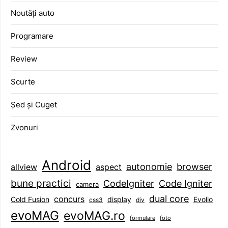
Noutăți auto
Programare
Review
Scurte
Șed și Cuget
Zvonuri
Android
browser
autonomie
aspect
allview
bune practici
CodeIgniter
Code Igniter
camera
dual core
concurs
display
Evolio
Cold Fusion
css3
div
evoMAG
evoMAG.ro
formulare
foto