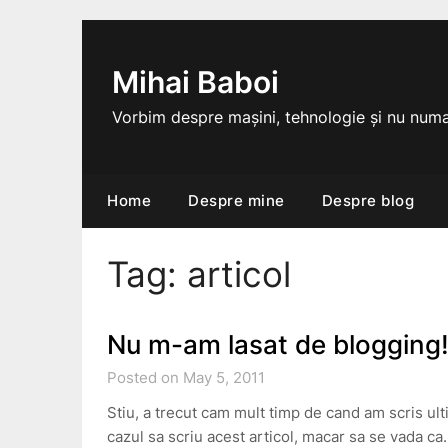
Skip
to
content
Mihai Baboi
Vorbim despre mașini, tehnologie și nu numa
Home
Despre mine
Despre blog
Tag:
articol
Nu m-am lasat de blogging
Posted on May 5, 2011
Stiu, a trecut cam mult timp de cand am scris ul
cazul sa scriu acest articol, macar sa se vada c