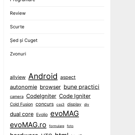
Review
Scurte
Șed și Cuget
Zvonuri
Android
aspect
allview
bune practici
browser
autonomie
CodeIgniter
Code Igniter
camera
concurs
display
Cold Fusion
css3
div
evoMAG
dual core
Evolio
evoMAG.ro
formulare
foto