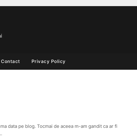
i
Contact
Privacy Policy
!
tima data pe blog. Tocmai de aceea m-am gandit ca ar fi
a…