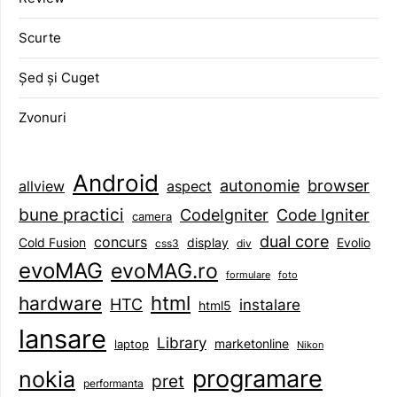
Scurte
Șed și Cuget
Zvonuri
Android
browser
autonomie
aspect
allview
bune practici
CodeIgniter
Code Igniter
camera
dual core
concurs
display
Evolio
Cold Fusion
css3
div
evoMAG
evoMAG.ro
formulare
foto
html
hardware
HTC
instalare
html5
lansare
Library
marketonline
laptop
Nikon
programare
nokia
pret
performanta