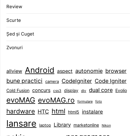
Review
Scurte
Șed și Cuget
Zvonuri
Android
browser
autonomie
aspect
allview
bune practici
CodeIgniter
Code Igniter
camera
dual core
concurs
display
Evolio
Cold Fusion
css3
div
evoMAG
evoMAG.ro
formulare
foto
html
hardware
HTC
instalare
html5
lansare
Library
marketonline
laptop
Nikon