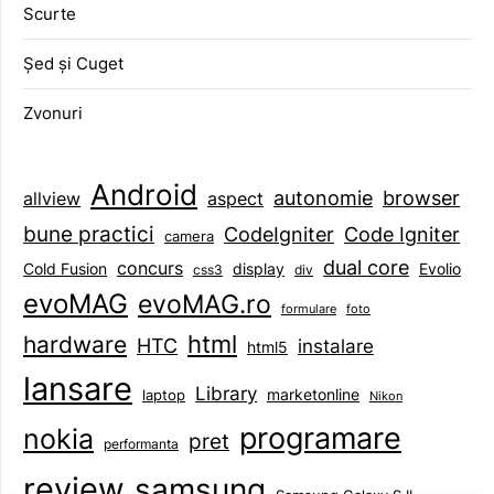
Scurte
Șed și Cuget
Zvonuri
Android
browser
autonomie
aspect
allview
bune practici
CodeIgniter
Code Igniter
camera
dual core
concurs
display
Evolio
Cold Fusion
css3
div
evoMAG
evoMAG.ro
formulare
foto
html
hardware
HTC
instalare
html5
lansare
Library
marketonline
laptop
Nikon
programare
nokia
pret
performanta
review
samsung